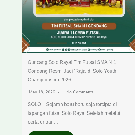
Guncang Solo Raya! Tim Futsal SMA N 1
Gondang Resmi Jadi ‘Raja’ di Solo Youth
Championship 2026
May 18, 2026
No Comments
SOLO – Sejarah baru baru saja tercipta di
lapangan futsal Solo Raya. Setelah melalui
pertarungan…