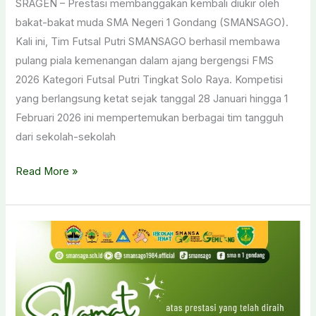
SRAGEN – Prestasi membanggakan kembali diukir oleh
bakat-bakat muda SMA Negeri 1 Gondang (SMANSAGO).
Kali ini, Tim Futsal Putri SMANSAGO berhasil membawa
pulang piala kemenangan dalam ajang bergengsi FMS
2026 Kategori Futsal Putri Tingkat Solo Raya. Kompetisi
yang berlangsung ketat sejak tanggal 28 Januari hingga 1
Februari 2026 ini mempertemukan berbagai tim tangguh
dari sekolah-sekolah
Sabet
Read More »
Juara
2
dan
Top
Score,
Tim
Futsal