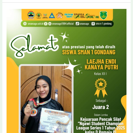
SMA
Negeri
1
Gondang
Raih
Juara
1
dalam
Sragen
University
Expo
2026