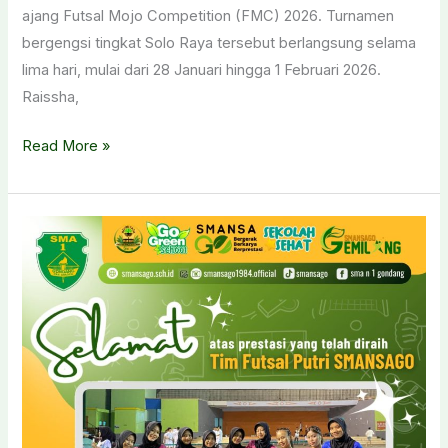
ajang Futsal Mojo Competition (FMC) 2026. Turnamen
bergengsi tingkat Solo Raya tersebut berlangsung selama
lima hari, mulai dari 28 Januari hingga 1 Februari 2026.
Raissha,
Siswa
Read More »
SMAN
1
Gondang
Raih
Gelar
Top
Score
dalam
FMC
2026