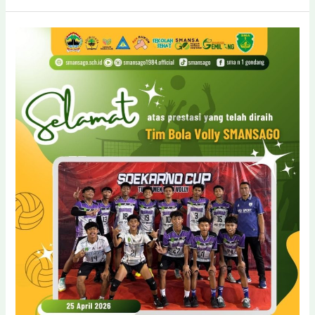
Raya!
Tim
Futsal
SMA
N
1
Gondang
Resmi
Jadi
‘Raja’
di
Solo
Youth
Championship
2026