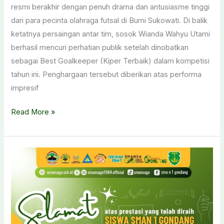
resmi berakhir dengan penuh drama dan antusiasme tinggi
dari para pecinta olahraga futsal di Bumi Sukowati. Di balik
ketatnya persaingan antar tim, sosok Wianda Wahyu Utami
berhasil mencuri perhatian publik setelah dinobatkan
sebagai Best Goalkeeper (Kiper Terbaik) dalam kompetisi
tahun ini. ​Penghargaan tersebut diberikan atas performa
impresif
Tampil
Read More »
Gemilang,
Wianda
Sabet
Gelar
Best
Goalkeeper
di
Liga