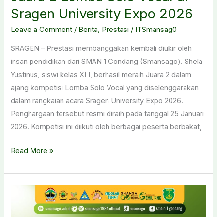
Sragen University Expo 2026
Leave a Comment
/
Berita
,
Prestasi
/
ITSmansag0
SRAGEN – Prestasi membanggakan kembali diukir oleh
insan pendidikan dari SMAN 1 Gondang (Smansago). Shela
Yustinus, siswi kelas XI I, berhasil meraih Juara 2 dalam
ajang kompetisi Lomba Solo Vocal yang diselenggarakan
dalam rangkaian acara Sragen University Expo 2026.
Penghargaan tersebut resmi diraih pada tanggal 25 Januari
2026. Kompetisi ini diikuti oleh berbagai peserta berbakat,
Siswa
Read More »
SMAN
1
Gondang
Raih
Juara