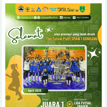
Gondang,
Raissha
Zakiah,
Sabet
Gelar
Pemain
Terbaik
dan
Top
Score
di
Ajang
Liga
Futsal
Sragen
2026