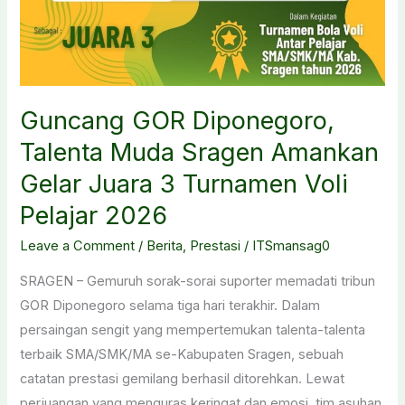
Guncang GOR Diponegoro,
Talenta Muda Sragen Amankan
Gelar Juara 3 Turnamen Voli
Pelajar 2026
Leave a Comment
/
Berita
,
Prestasi
/
ITSmansag0
SRAGEN – Gemuruh sorak-sorai suporter memadati tribun
GOR Diponegoro selama tiga hari terakhir. Dalam
persaingan sengit yang mempertemukan talenta-talenta
terbaik SMA/SMK/MA se-Kabupaten Sragen, sebuah
catatan prestasi gemilang berhasil ditorehkan. Lewat
perjuangan yang menguras keringat dan emosi, tim asuhan