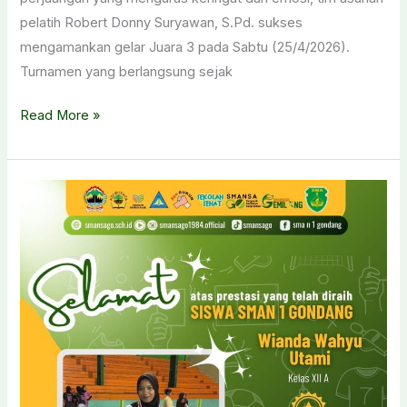
pelatih Robert Donny Suryawan, S.Pd. sukses
mengamankan gelar Juara 3 pada Sabtu (25/4/2026).
Turnamen yang berlangsung sejak
Guncang
Read More »
GOR
Diponegoro,
Talenta
Muda
Sragen
Amankan
Gelar
Juara
3
Turnamen
Voli