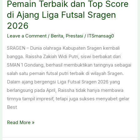
Pemain Terbaik dan Top Score
di Ajang Liga Futsal Sragen
2026
Leave a Comment
/
Berita
,
Prestasi
/
ITSmansag0
SRAGEN – Dunia olahraga Kabupaten Sragen kembali
bangga. Raissha Zakiah Widi Putri, siswi berbakat dari
SMAN 1 Gondang, berhasil membuktikan taringnya sebagai
salah satu pemain futsal putri terbaik di wilayah Sragen.
Dalam ajang bergengsi Liga Futsal Sragen 2026 yang
berlangsung pada April, Raissha tidak hanya membawa
timnya tampil impresif, tetapi juga sukses menyabet gelar
Best
Siswa
Read More »
SMAN
1